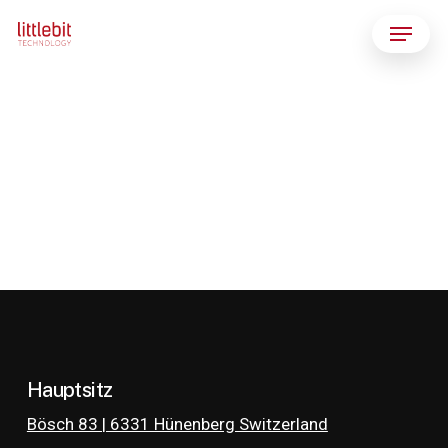
Skip
Menu
to
main
content
Next Project
Trust
Hauptsitz
Bösch 83 | 6331 Hünenberg Switzerland