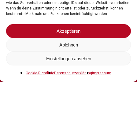
wie das Surfverhalten oder eindeutige IDs auf dieser Website verarbeiten.
Etailer,
Integratoren
und
Value
Added
Reseller
Wenn du deine Zustimmung nicht erteilst oder zurückziehst, können
bestimmte Merkmale und Funktionen beeinträchtigt werden.
sind
unsere
Kunden.
Wir
kennen
ihre
Bedürfnisse
und
setzen
wesentlich
auf
drei
Akzeptieren
Bausteine:
Marktverständnis,
Automation
und
Spezialisierung.
Ablehnen
Einstellungen ansehen
Cookie-Richtlinie
Datenschutzerklärung
Impressum