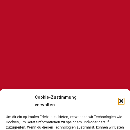
Cookie-Zustimmung
Geschäftsmodell
verwalten
Um dir ein optimales Erlebnis zu bieten, verwenden wir Technologien wie
Wir
verstehen
uns
als
Brücke
zwischen
Cookies, um Geräteinformationen zu speichern und/oder darauf
zuzugreifen. Wenn du diesen Technologien zustimmst, können wir Daten
Herstellern
und
dem
lokalen
Handel.
Retailer,