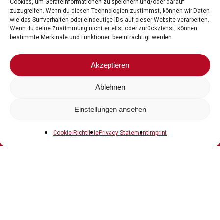
Cookies, um Geräteinformationen zu speichern und/oder darauf
zuzugreifen. Wenn du diesen Technologien zustimmst, können wir Daten
wie das Surfverhalten oder eindeutige IDs auf dieser Website verarbeiten.
Wenn du deine Zustimmung nicht erteilst oder zurückziehst, können
bestimmte Merkmale und Funktionen beeinträchtigt werden.
Akzeptieren
Littlebit
Press
Release
Ablehnen
Einstellungen ansehen
Cookie-Richtlinie
Privacy Statement
Imprint
Press
Release