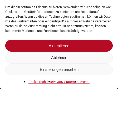
Um dir ein optimales Erlebnis zu bieten, verwenden wir Technologien wie
Cookies, um Geräteinformationen zu speichern und/oder darauf
zuzugreifen. Wenn du diesen Technologien zustimmst, können wir Daten
wie das Surfverhalten oder eindeutige IDs auf dieser Website verarbeiten.
Wenn du deine Zustimmung nicht erteilst oder zurückziehst, können
bestimmte Merkmale und Funktionen beeinträchtigt werden.
Littlebit
Online
Akzeptieren
Marketing
Ablehnen
Einstellungen ansehen
Cookie-Richtlinie
Privacy Statement
Imprint