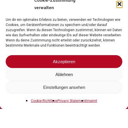
Cookie-Zustimmung
verwalten
Open
to
Um dir ein optimales Erlebnis zu bieten, verwenden wir Technologien wie
Cookies, um Geräteinformationen zu speichern und/oder darauf
dialogue?
zuzugreifen. Wenn du diesen Technologien zustimmst, können wir Daten
wie das Surfverhalten oder eindeutige IDs auf dieser Website verarbeiten.
Wenn du deine Zustimmung nicht erteilst oder zurückziehst, können
bestimmte Merkmale und Funktionen beeinträchtigt werden.
We’re
always
on
the
lookout
for
new
cooperative
relationships
with
customers,
Akzeptieren
suppliers,
service
providers
and
employees
to
jointly
shape
the
dynamics
of
the
IT
market.
Ablehnen
Einstellungen ansehen
Cookie-Richtlinie
Privacy Statement
Imprint