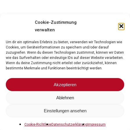
Deine
Aufgaben.
Cookie-Zustimmung
verwalten
Kennenlernen von sämtlichen Abläufen in
den Bereichen der Logistik
Um dir ein optimales Erlebnis zu bieten, verwenden wir Technologien wie
Cookies, um Geräteinformationen zu speichern und/oder darauf
Organisation des Wareneingangs
zuzugreifen. Wenn du diesen Technologien zustimmst, können wir Daten
Kommissionieren und Verpacken von
wie das Surfverhalten oder eindeutige IDs auf dieser Website verarbeiten.
Wenn du deine Zustimmung nicht erteilst oder zurückziehst, können
Produkten für den Versand
bestimmte Merkmale und Funktionen beeinträchtigt werden.
Durchführung von Bestandskontrollen
Erlernen des fachgerechten Umgangs mit
Akzeptieren
unterschiedlichen Fördermitteln
Ablehnen
Einstellungen ansehen
Cookie-Richtlinie
Datenschutzerklärung
Impressum