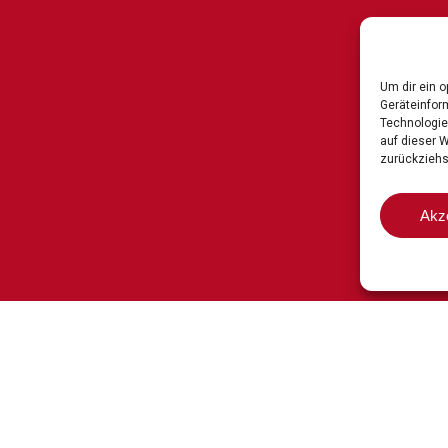
Um dir ein 
Geräteinfor
Technologie
auf dieser 
zurückziehs
Akz